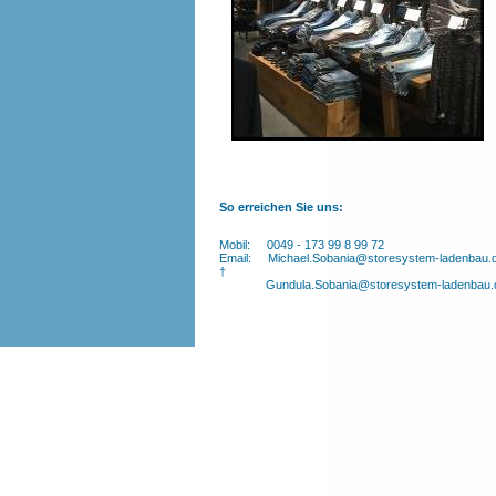
So erreichen Sie uns:
M
obil: 0049 - 173 99 8 99 72
Email: Michael.Sobania@storesystem-ladenbau.
†
Gundula.Sobania@storesystem-ladenbau.