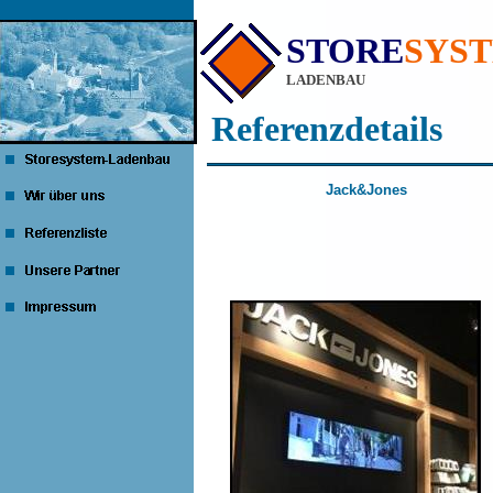
STORE
SYS
LADENBAU
Referenzdetails
Jack&Jones
Dre
Koblenz
München 
Passau